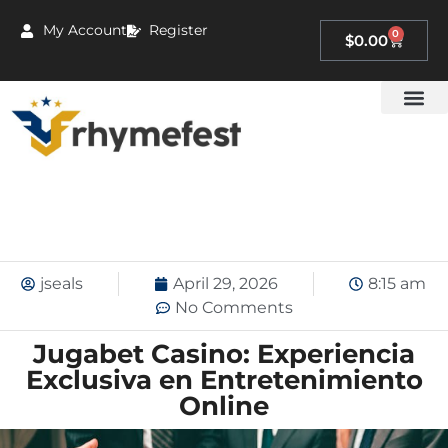
My Account
Register
0
$
0.00
jseals
April 29, 2026
8:15 am
No Comments
Jugabet Casino: Experiencia
Exclusiva en Entretenimiento
Online