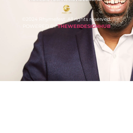
©2024 Rhymefest. All rights reserved.
POWERED BY
THEWEBDESIGNHUB