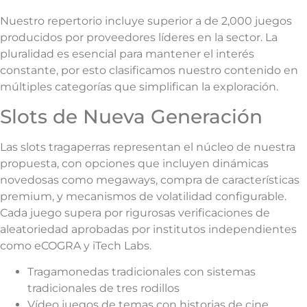
Nuestro repertorio incluye superior a de 2,000 juegos
producidos por proveedores líderes en la sector. La
pluralidad es esencial para mantener el interés
constante, por esto clasificamos nuestro contenido en
múltiples categorías que simplifican la exploración.
Slots de Nueva Generación
Las slots tragaperras representan el núcleo de nuestra
propuesta, con opciones que incluyen dinámicas
novedosas como megaways, compra de características
premium, y mecanismos de volatilidad configurable.
Cada juego supera por rigurosas verificaciones de
aleatoriedad aprobadas por institutos independientes
como eCOGRA y iTech Labs.
Tragamonedas tradicionales con sistemas
tradicionales de tres rodillos
Vídeo juegos de temas con historias de cine