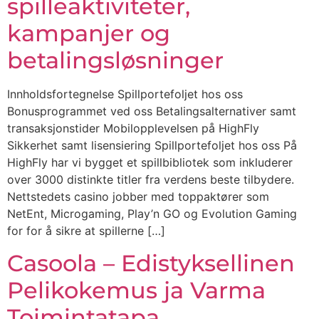
spilleaktiviteter,
kampanjer og
betalingsløsninger
Innholdsfortegnelse Spillportefoljet hos oss
Bonusprogrammet ved oss Betalingsalternativer samt
transaksjonstider Mobilopplevelsen på HighFly
Sikkerhet samt lisensiering Spillportefoljet hos oss På
HighFly har vi bygget et spillbibliotek som inkluderer
over 3000 distinkte titler fra verdens beste tilbydere.
Nettstedets casino jobber med toppaktører som
NetEnt, Microgaming, Play’n GO og Evolution Gaming
for for å sikre at spillerne […]
Casoola – Edistyksellinen
Pelikokemus ja Varma
Toimintatapa