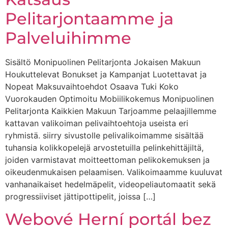
Pelitarjontaamme ja
Palveluihimme
Sisältö Monipuolinen Pelitarjonta Jokaisen Makuun
Houkuttelevat Bonukset ja Kampanjat Luotettavat ja
Nopeat Maksuvaihtoehdot Osaava Tuki Koko
Vuorokauden Optimoitu Mobiilikokemus Monipuolinen
Pelitarjonta Kaikkien Makuun Tarjoamme pelaajillemme
kattavan valikoiman pelivaihtoehtoja useista eri
ryhmistä. siirry sivustolle pelivalikoimamme sisältää
tuhansia kolikkopelejä arvostetuilla pelinkehittäjiltä,
joiden varmistavat moitteettoman pelikokemuksen ja
oikeudenmukaisen pelaamisen. Valikoimaamme kuuluvat
vanhanaikaiset hedelmäpelit, videopeliautomaatit sekä
progressiiviset jättipottipelit, joissa […]
Webové Herní portál bez