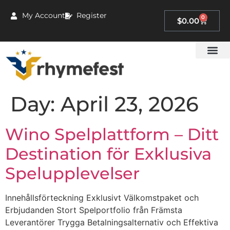
My Account
Register
0
$
0.00
Day:
April 23, 2026
Wino Spelplattform – Ditt
Destination för Exklusiva
Spelupplevelser
Innehållsförteckning Exklusivt Välkomstpaket och
Erbjudanden Stort Spelportfolio från Främsta
Leverantörer Trygga Betalningsalternativ och Effektiva