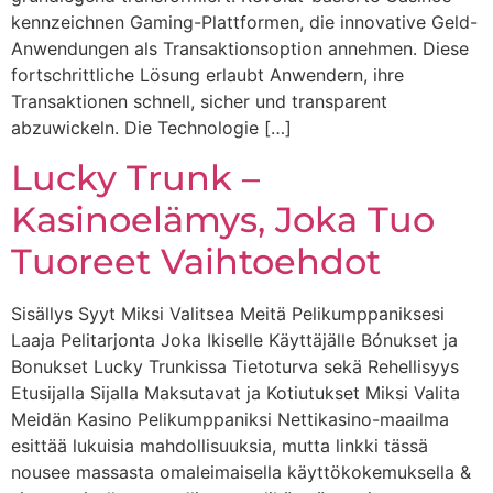
kennzeichnen Gaming-Plattformen, die innovative Geld-
Anwendungen als Transaktionsoption annehmen. Diese
fortschrittliche Lösung erlaubt Anwendern, ihre
Transaktionen schnell, sicher und transparent
abzuwickeln. Die Technologie […]
Lucky Trunk –
Kasinoelämys, Joka Tuo
Tuoreet Vaihtoehdot
Sisällys Syyt Miksi Valitsea Meitä Pelikumppaniksesi
Laaja Pelitarjonta Joka Ikiselle Käyttäjälle Bónukset ja
Bonukset Lucky Trunkissa Tietoturva sekä Rehellisyys
Etusijalla Sijalla Maksutavat ja Kotiutukset Miksi Valita
Meidän Kasino Pelikumppaniksi Nettikasino-maailma
esittää lukuisia mahdollisuuksia, mutta linkki tässä
nousee massasta omaleimaisella käyttökokemuksella &