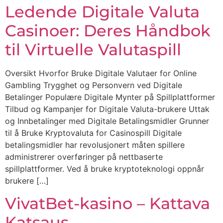
Ledende Digitale Valuta
Casinoer: Deres Håndbok
til Virtuelle Valutaspill
Oversikt Hvorfor Bruke Digitale Valutaer for Online
Gambling Trygghet og Personvern ved Digitale
Betalinger Populære Digitale Mynter på Spillplattformer
Tilbud og Kampanjer for Digitale Valuta-brukere Uttak
og Innbetalinger med Digitale Betalingsmidler Grunner
til å Bruke Kryptovaluta for Casinospill Digitale
betalingsmidler har revolusjonert måten spillere
administrerer overføringer på nettbaserte
spillplattformer. Ved å bruke kryptoteknologi oppnår
brukere […]
VivatBet-kasino – Kattava
Katsaus