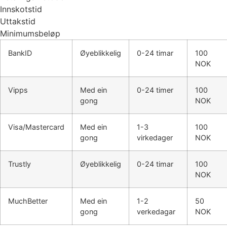
Innskotstid
Uttakstid
Minimumsbeløp
BankID
Øyeblikkelig
0-24 timar
100
NOK
Vipps
Med ein
0-24 timer
100
gong
NOK
Visa/Mastercard
Med ein
1-3
100
gong
virkedager
NOK
Trustly
Øyeblikkelig
0-24 timar
100
NOK
MuchBetter
Med ein
1-2
50
gong
verkedagar
NOK