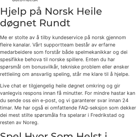
Hjelp på Norsk Heile
døgnet Rundt
Me er stolte av å tilby kundeservice på norsk gjennom
fleire kanalar. Vårt supportteam består av erfarne
medarbeidere som forstår både spelmekanikkar og dei
spesifikke behova til norske spillere. Enten du har
spørsmål om bonusvilkår, tekniske problem eller ønsker
rettleiing om ansvarlig speling, står me klare til å hjelpe.
Live chat er tilgjengelig heile døgnet omkring og gir
vanlegvis respons innan få minutter. For mindre hastar kan
du sende oss ein e-post, og vi garanterer svar innan 24
timar. Me har også ei omfattende FAQ-seksjon som dekker
dei mest stilte spørsmåla fra spelarar i Fredrikstad og
resten av Noreg.
Spel Hvor Som Helst i